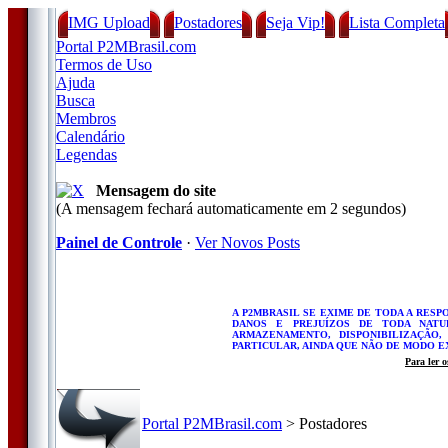
IMG Upload
Postadores
Seja Vip!
Lista Completa
Portal P2MBrasil.com
Termos de Uso
Ajuda
Busca
Membros
Calendário
Legendas
Mensagem do site
(A mensagem fechará automaticamente em 2 segundos)
Painel de Controle
·
Ver Novos Posts
A P2MBRASIL SE EXIME DE TODA A RES
DANOS E PREJUÍZOS DE TODA NATU
ARMAZENAMENTO, DISPONIBILIZAÇÃO
PARTICULAR, AINDA QUE NÃO DE MODO E
Para ler 
Portal P2MBrasil.com
> Postadores