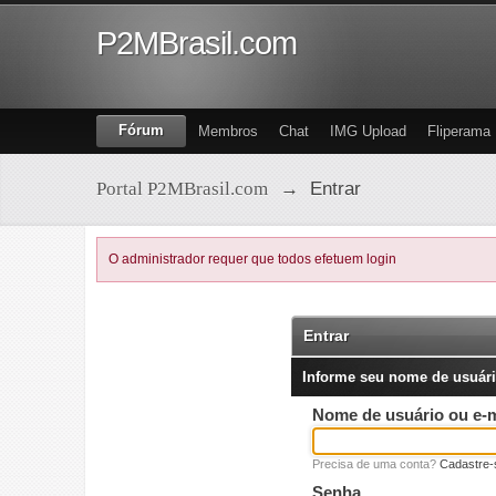
P2MBrasil.com
Fórum
Membros
Chat
IMG Upload
Fliperama
Portal P2MBrasil.com
→
Entrar
O administrador requer que todos efetuem login
Entrar
Informe seu nome de usuári
Nome de usuário ou e-m
Precisa de uma conta?
Cadastre-
Senha