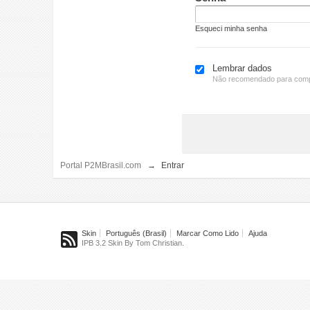
Esqueci minha senha
Lembrar dados
Não recomendado para comp
Portal P2MBrasil.com
→
Entrar
Skin
Português (Brasil)
Marcar Como Lido
Ajuda
IPB 3.2 Skin By Tom Christian.