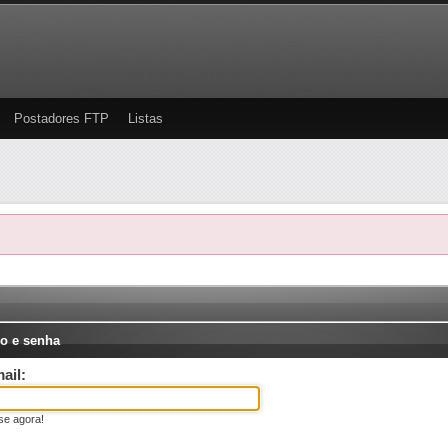
Postadores FTP
Listas
o e senha
ail:
se agora!