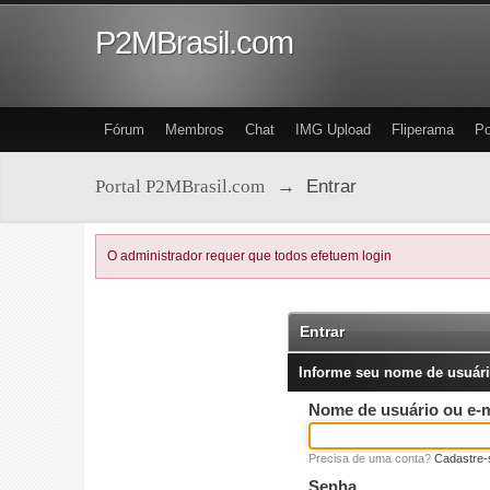
P2MBrasil.com
Fórum
Membros
Chat
IMG Upload
Fliperama
Po
Portal P2MBrasil.com
→
Entrar
O administrador requer que todos efetuem login
Entrar
Informe seu nome de usuári
Nome de usuário ou e-m
Precisa de uma conta?
Cadastre-
Senha