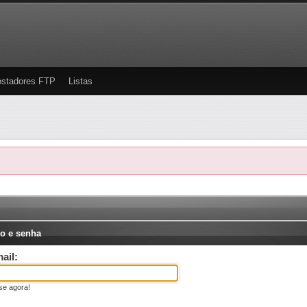
stadores FTP
Listas
o e senha
ail:
se agora!