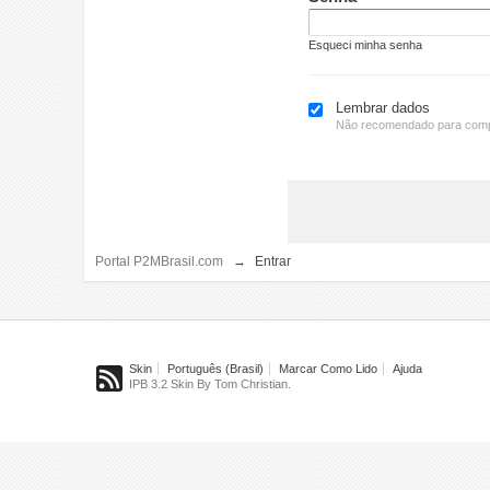
Esqueci minha senha
Lembrar dados
Não recomendado para comp
Portal P2MBrasil.com
→
Entrar
Skin
Português (Brasil)
Marcar Como Lido
Ajuda
IPB 3.2 Skin By Tom Christian.