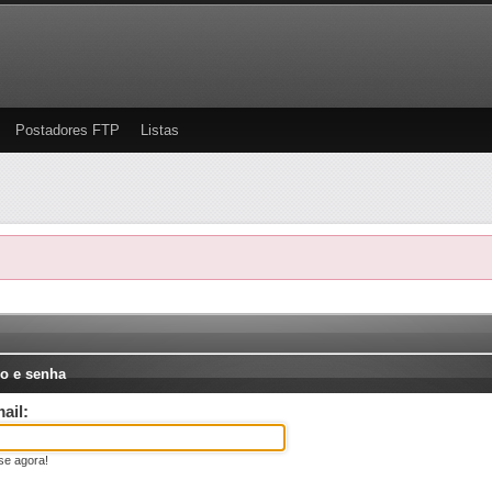
Postadores FTP
Listas
o e senha
ail:
se agora!