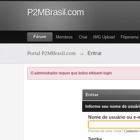
P2MBrasil.com
Fórum
Membros
Chat
IMG Upload
Fliperama
Portal P2MBrasil.com
→
Entrar
O administrador requer que todos efetuem login
Entrar
Informe seu nome de usuári
Nome de usuário ou e-m
Precisa de uma conta?
Cadastre-
Senha