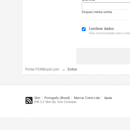
Esqueci minha senha
Lembrar dados
Não recomendado para comp
Portal P2MBrasil.com
→
Entrar
Skin
Português (Brasil)
Marcar Como Lido
Ajuda
IPB 3.2 Skin By Tom Christian.