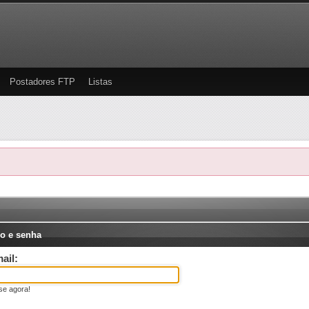
Postadores FTP
Listas
o e senha
ail:
se agora!