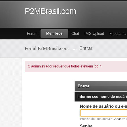
P2MBrasil.com
Membros
Fórum
Chat
IMG Upload
Fliperama
Portal P2MBrasil.com
→
Entrar
O administrador requer que todos efetuem login
Entrar
Informe seu nome de usuári
Nome de usuário ou e-m
Precisa de uma conta?
Cadastre-
Senha