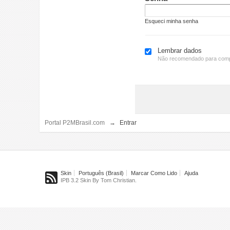
Esqueci minha senha
Lembrar dados
Não recomendado para comp
Portal P2MBrasil.com
→
Entrar
Skin
Português (Brasil)
Marcar Como Lido
Ajuda
IPB 3.2 Skin By Tom Christian.