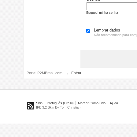
Esqueci minha senha
Lembrar dados
Não recomendado para comp
Portal P2MBrasil.com
→
Entrar
Skin
Português (Brasil)
Marcar Como Lido
Ajuda
IPB 3.2 Skin By Tom Christian.