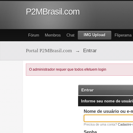
P2MBrasil.com
IMG Upload
Fórum
Membros
Chat
Fliperama
Portal P2MBrasil.com
→
Entrar
O administrador requer que todos efetuem login
Entrar
Informe seu nome de usuári
Nome de usuário ou e-m
Precisa de uma conta?
Cadastre-
Senha