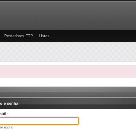
Postadores FTP
Listas
o e senha
ail:
se agora!