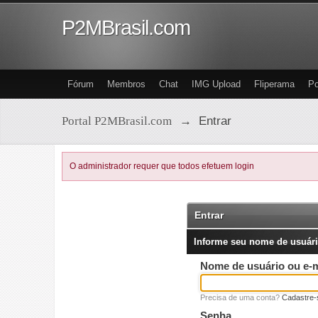
P2MBrasil.com
Fórum
Membros
Chat
IMG Upload
Fliperama
Po
Portal P2MBrasil.com
→
Entrar
O administrador requer que todos efetuem login
Entrar
Informe seu nome de usuári
Nome de usuário ou e-m
Precisa de uma conta?
Cadastre-
Senha