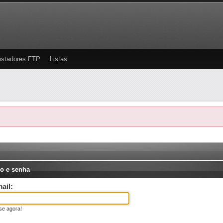
stadores FTP
Listas
o e senha
ail:
se agora!