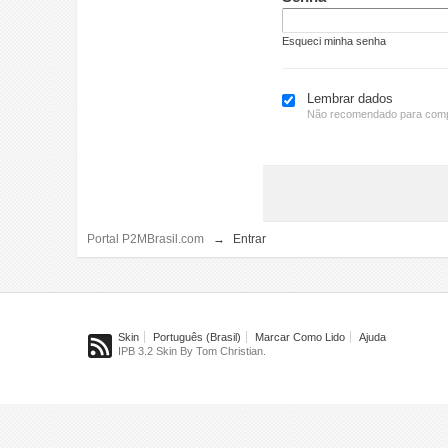
Esqueci minha senha
Lembrar dados
Não recomendado para comp
Portal P2MBrasil.com
→
Entrar
Skin
Português (Brasil)
Marcar Como Lido
Ajuda
IPB 3.2 Skin By Tom Christian.