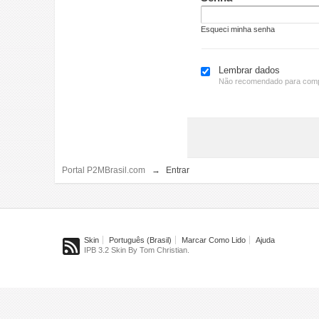
Esqueci minha senha
Lembrar dados
Não recomendado para comp
Portal P2MBrasil.com
→
Entrar
Skin
Português (Brasil)
Marcar Como Lido
Ajuda
IPB 3.2 Skin By Tom Christian.