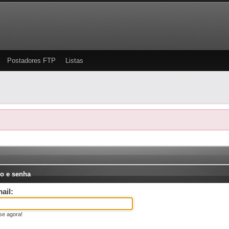
Postadores FTP
Listas
o e senha
ail:
se agora!