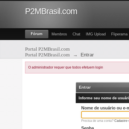
P2MBrasil.com
Fórum
Membros
Chat
IMG Upload
Fliperama
Portal P2MBrasil.com
Portal P2MBrasil.com
→
Entrar
O administrador requer que todos efetuem login
Entrar
Informe seu nome de usuári
Nome de usuário ou e-m
Precisa de uma conta?
Cadastre-
Senha