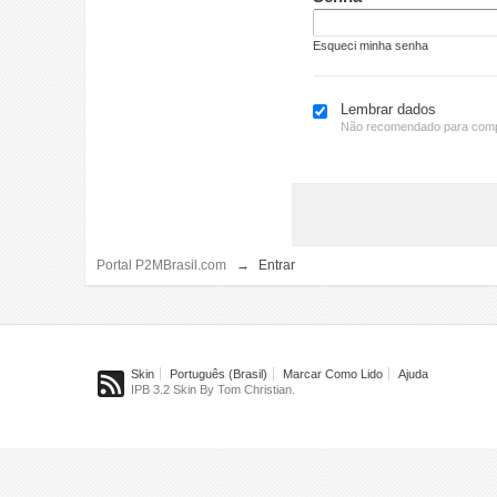
Esqueci minha senha
Lembrar dados
Não recomendado para comp
Portal P2MBrasil.com
→
Entrar
Skin
Português (Brasil)
Marcar Como Lido
Ajuda
IPB 3.2 Skin By Tom Christian.