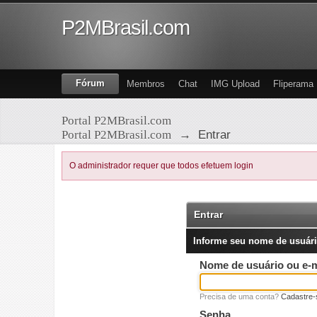
P2MBrasil.com
Fórum
Membros
Chat
IMG Upload
Fliperama
Portal P2MBrasil.com
Portal P2MBrasil.com
→
Entrar
O administrador requer que todos efetuem login
Entrar
Informe seu nome de usuári
Nome de usuário ou e-m
Precisa de uma conta?
Cadastre-
Senha