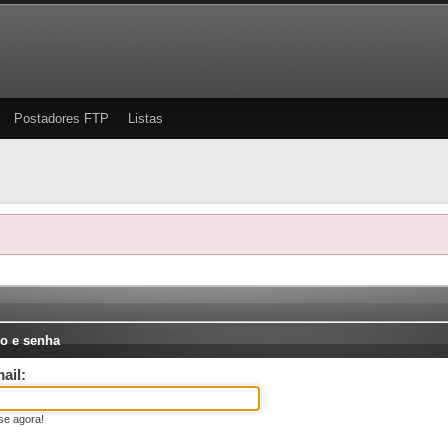
Postadores FTP
Listas
o e senha
ail:
se agora!