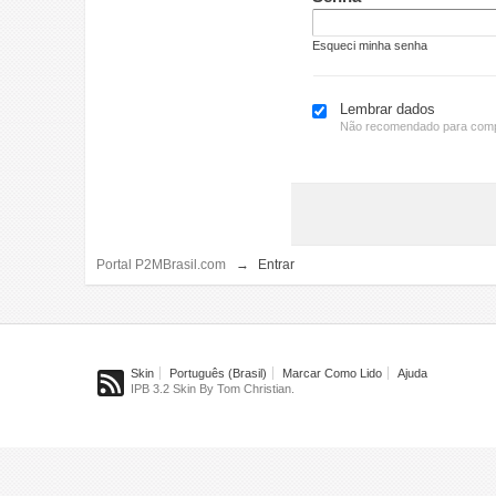
Esqueci minha senha
Lembrar dados
Não recomendado para comp
Portal P2MBrasil.com
→
Entrar
Skin
Português (Brasil)
Marcar Como Lido
Ajuda
IPB 3.2 Skin By Tom Christian.