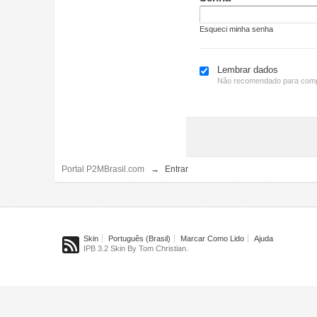
Esqueci minha senha
Lembrar dados
Não recomendado para comp
Portal P2MBrasil.com
→
Entrar
Skin
Português (Brasil)
Marcar Como Lido
Ajuda
IPB 3.2 Skin By Tom Christian.