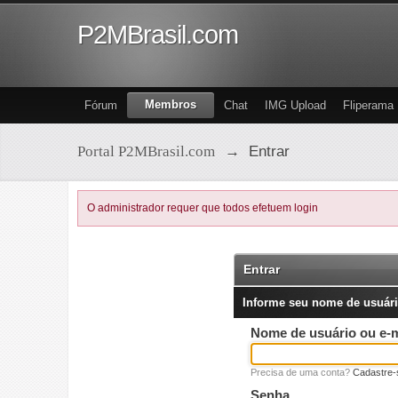
P2MBrasil.com
Membros
Fórum
Chat
IMG Upload
Fliperama
Portal P2MBrasil.com
→
Entrar
O administrador requer que todos efetuem login
Entrar
Informe seu nome de usuári
Nome de usuário ou e-m
Precisa de uma conta?
Cadastre-
Senha