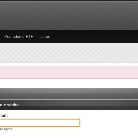
Postadores FTP
Listas
o e senha
ail:
se agora!