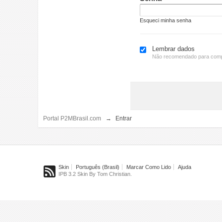
Esqueci minha senha
Lembrar dados
Não recomendado para comp
Portal P2MBrasil.com
→
Entrar
Skin
Português (Brasil)
Marcar Como Lido
Ajuda
IPB 3.2 Skin By Tom Christian.