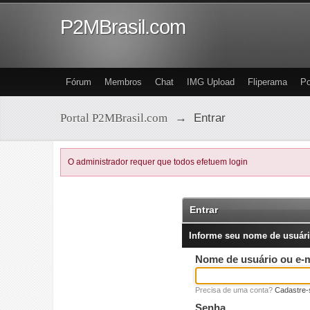
P2MBrasil.com
Fórum
Membros
Chat
IMG Upload
Fliperama
Po
Portal P2MBrasil.com
→
Entrar
O administrador requer que todos efetuem login
Entrar
Informe seu nome de usuári
Nome de usuário ou e-m
Precisa de uma conta?
Cadastre-
Senha