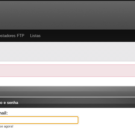
stadores FTP
Listas
o e senha
ail:
se agora!