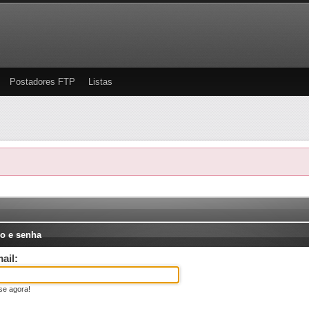
Postadores FTP
Listas
o e senha
ail:
se agora!