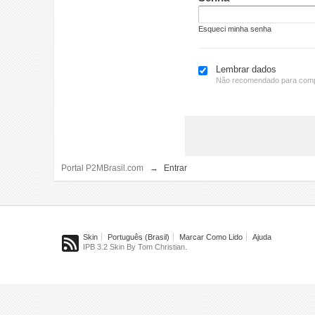
Esqueci minha senha
Lembrar dados
Não recomendado para comp
Portal P2MBrasil.com
→
Entrar
Skin
Português (Brasil)
Marcar Como Lido
Ajuda
IPB 3.2 Skin By Tom Christian.