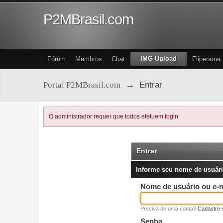
P2MBrasil.com
IMG Upload
Fórum
Membros
Chat
Fliperama
Portal P2MBrasil.com
→
Entrar
O administrador requer que todos efetuem login
Entrar
Informe seu nome de usuári
Nome de usuário ou e-m
Precisa de uma conta?
Cadastre-
Senha