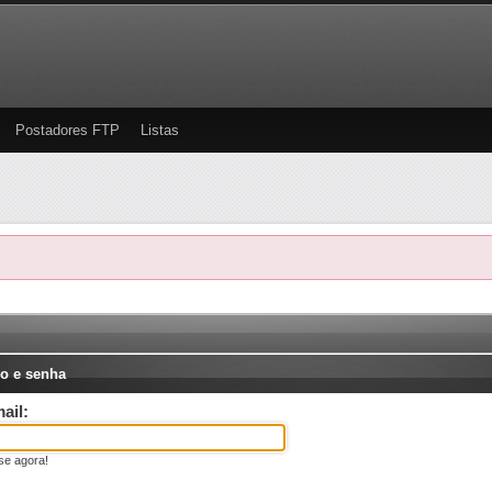
Postadores FTP
Listas
o e senha
ail:
se agora!