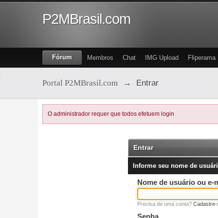
P2MBrasil.com
Fórum
Membros
Chat
IMG Upload
Fliperama
Portal P2MBrasil.com
→
Entrar
O administrador requer que todos efetuem login
Entrar
Informe seu nome de usuári
Nome de usuário ou e-m
Precisa de uma conta?
Cadastre-
Senha