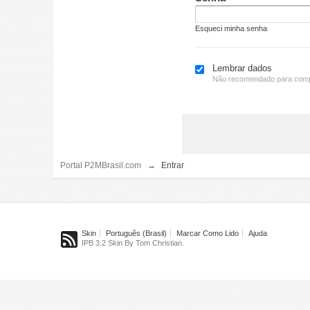
Esqueci minha senha
Lembrar dados
Não recomendado para comp
Portal P2MBrasil.com
→
Entrar
Skin
Português (Brasil)
Marcar Como Lido
Ajuda
IPB 3.2 Skin By Tom Christian.