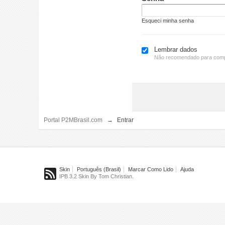
Esqueci minha senha
Lembrar dados
Não recomendado para comp
Portal P2MBrasil.com
→
Entrar
Skin
Português (Brasil)
Marcar Como Lido
Ajuda
IPB 3.2 Skin By Tom Christian.