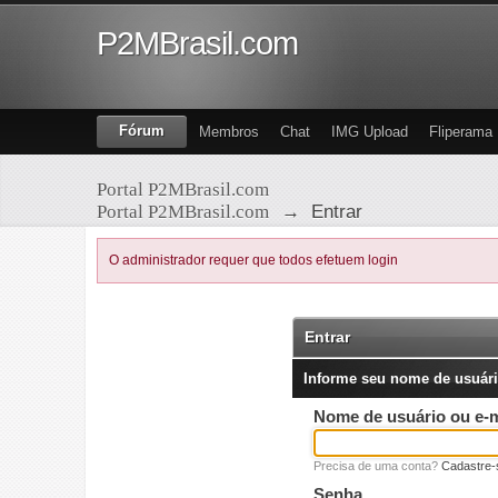
P2MBrasil.com
Fórum
Membros
Chat
IMG Upload
Fliperama
Portal P2MBrasil.com
Portal P2MBrasil.com
→
Entrar
O administrador requer que todos efetuem login
Entrar
Informe seu nome de usuári
Nome de usuário ou e-m
Precisa de uma conta?
Cadastre-
Senha