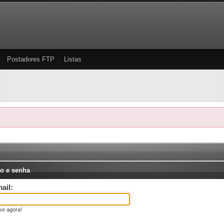
Postadores FTP
Listas
o e senha
ail:
se agora!