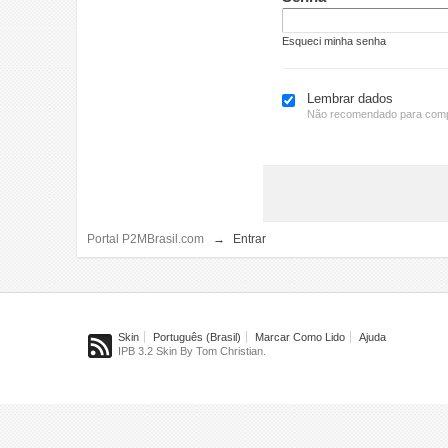
Esqueci minha senha
Lembrar dados
Não recomendado para comp
Portal P2MBrasil.com
→
Entrar
Skin
Português (Brasil)
Marcar Como Lido
Ajuda
IPB 3.2 Skin By Tom Christian.