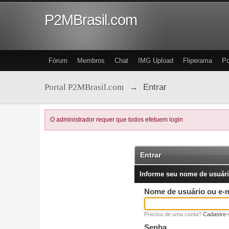
P2MBrasil.com
Fórum
Membros
Chat
IMG Upload
Fliperama
Po
Portal P2MBrasil.com
→
Entrar
O administrador requer que todos efetuem login
Entrar
Informe seu nome de usuári
Nome de usuário ou e-m
Precisa de uma conta?
Cadastre-
Senha