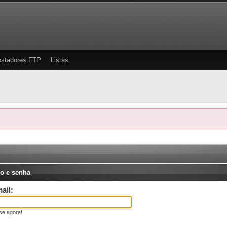
stadores FTP
Listas
o e senha
ail:
se agora!