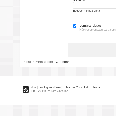
Esqueci minha senha
Lembrar dados
Não recomendado para comp
Portal P2MBrasil.com
→
Entrar
Skin
Português (Brasil)
Marcar Como Lido
Ajuda
IPB 3.2 Skin By Tom Christian.