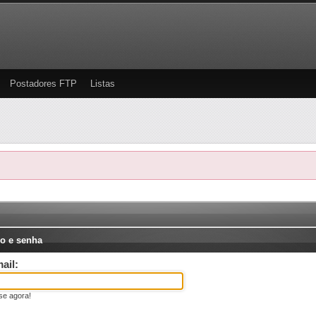
Postadores FTP
Listas
o e senha
ail:
se agora!