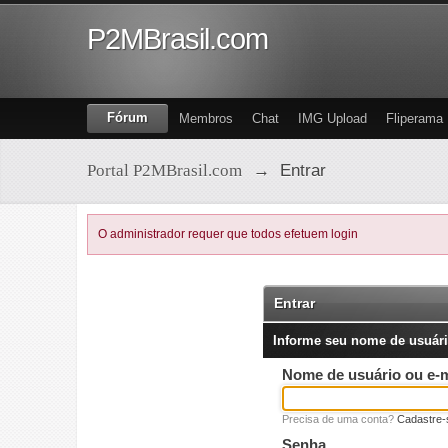
P2MBrasil.com
Fórum
Membros
Chat
IMG Upload
Fliperama
Portal P2MBrasil.com
→
Entrar
O administrador requer que todos efetuem login
Entrar
Informe seu nome de usuári
Nome de usuário ou e-m
Precisa de uma conta?
Cadastre-
Senha