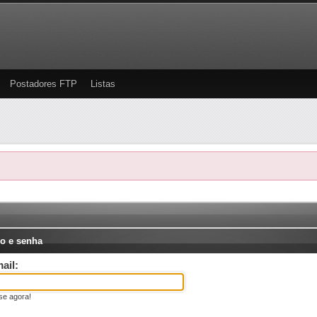
Postadores FTP
Listas
o e senha
ail:
se agora!