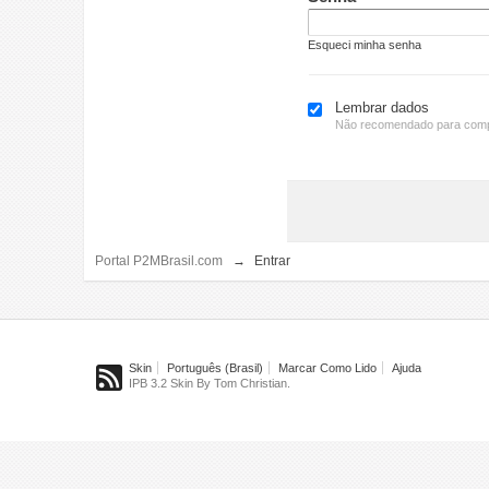
Esqueci minha senha
Lembrar dados
Não recomendado para comp
Portal P2MBrasil.com
→
Entrar
Skin
Português (Brasil)
Marcar Como Lido
Ajuda
IPB 3.2 Skin By Tom Christian.