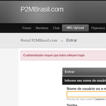
P2MBrasil.com
IMG Upload
Fórum
Membros
Chat
Fliperama
Portal P2MBrasil.com
→
Entrar
O administrador requer que todos efetuem login
Entrar
Informe seu nome de usuári
Nome de usuário ou e-m
Precisa de uma conta?
Cadastre-
Senha