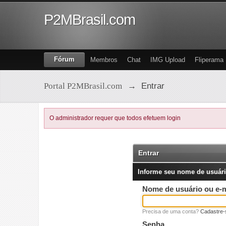
P2MBrasil.com
Fórum
Membros
Chat
IMG Upload
Fliperama
Portal P2MBrasil.com
→
Entrar
O administrador requer que todos efetuem login
Entrar
Informe seu nome de usuári
Nome de usuário ou e-m
Precisa de uma conta?
Cadastre-
Senha