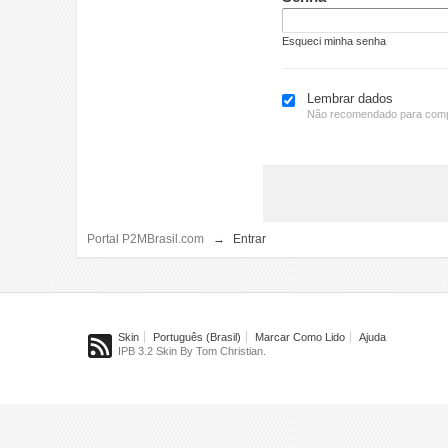
Esqueci minha senha
Lembrar dados
Não recomendado para comp
Portal P2MBrasil.com
→
Entrar
Skin
Português (Brasil)
Marcar Como Lido
Ajuda
IPB 3.2 Skin By Tom Christian.