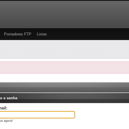
Postadores FTP
Listas
o e senha
ail:
se agora!