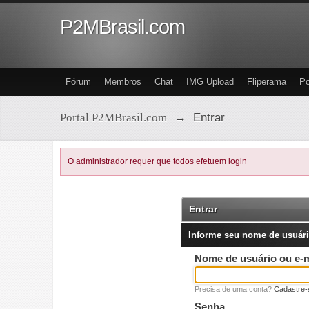
P2MBrasil.com
Fórum
Membros
Chat
IMG Upload
Fliperama
Po
Portal P2MBrasil.com
→
Entrar
O administrador requer que todos efetuem login
Entrar
Informe seu nome de usuári
Nome de usuário ou e-m
Precisa de uma conta?
Cadastre-
Senha