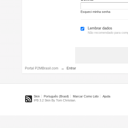
Esqueci minha senha
Lembrar dados
Não recomendado para comp
Portal P2MBrasil.com
→
Entrar
Skin
Português (Brasil)
Marcar Como Lido
Ajuda
IPB 3.2 Skin By Tom Christian.