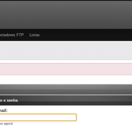
stadores FTP
Listas
o e senha
ail:
se agora!