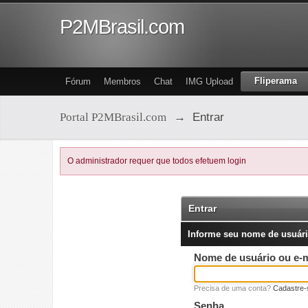
P2MBrasil.com
Fliperama
Fórum
Membros
Chat
IMG Upload
Portal P2MBrasil.com
→
Entrar
O administrador requer que todos efetuem login
Entrar
Informe seu nome de usuári
Nome de usuário ou e-m
Precisa de uma conta?
Cadastre-
Senha