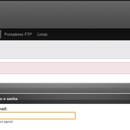
Postadores FTP
Listas
o e senha
ail:
se agora!