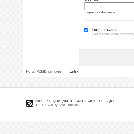
Esqueci minha senha
Lembrar dados
Não recomendado para comp
Portal P2MBrasil.com
→
Entrar
Skin
Português (Brasil)
Marcar Como Lido
Ajuda
IPB 3.2 Skin By Tom Christian.