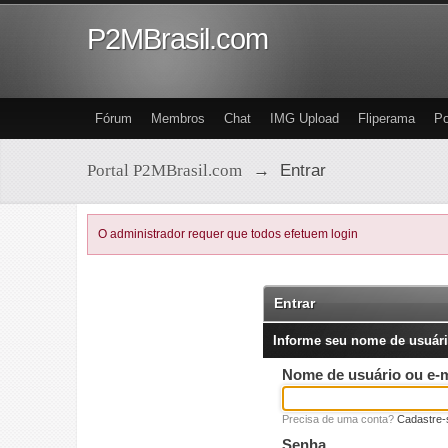
P2MBrasil.com
Fórum
Membros
Chat
IMG Upload
Fliperama
Po
Portal P2MBrasil.com
→
Entrar
O administrador requer que todos efetuem login
Entrar
Informe seu nome de usuári
Nome de usuário ou e-m
Precisa de uma conta?
Cadastre-
Senha