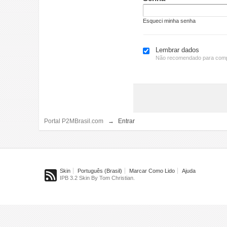
Esqueci minha senha
Lembrar dados
Não recomendado para comp
Portal P2MBrasil.com
→
Entrar
Skin
Português (Brasil)
Marcar Como Lido
Ajuda
IPB 3.2 Skin By Tom Christian.