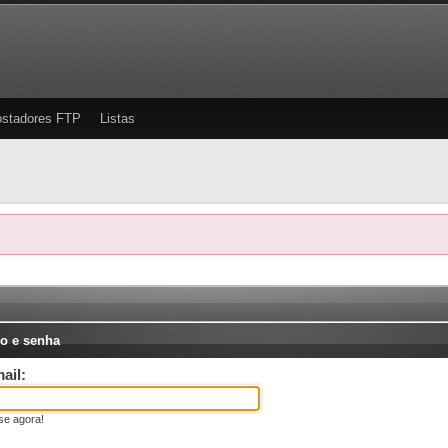
stadores FTP
Listas
o e senha
ail:
se agora!