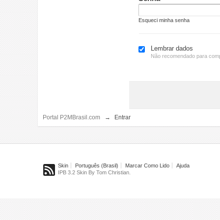
Esqueci minha senha
Lembrar dados
Não recomendado para comp
Portal P2MBrasil.com
→
Entrar
Skin
Português (Brasil)
Marcar Como Lido
Ajuda
IPB 3.2 Skin By Tom Christian.