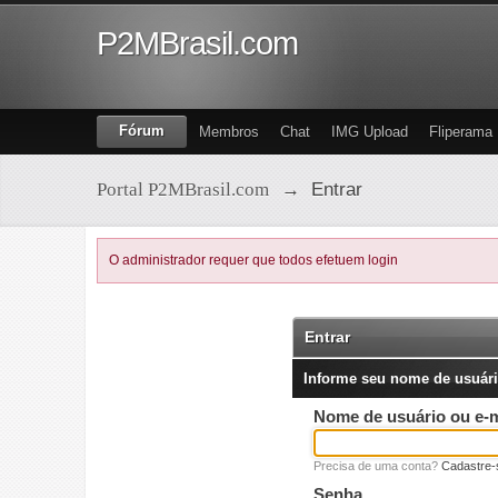
P2MBrasil.com
Fórum
Membros
Chat
IMG Upload
Fliperama
Portal P2MBrasil.com
→
Entrar
O administrador requer que todos efetuem login
Entrar
Informe seu nome de usuári
Nome de usuário ou e-m
Precisa de uma conta?
Cadastre-
Senha