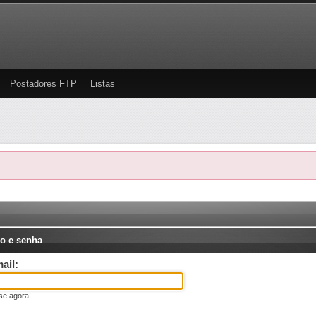
Postadores FTP
Listas
o e senha
ail:
se agora!