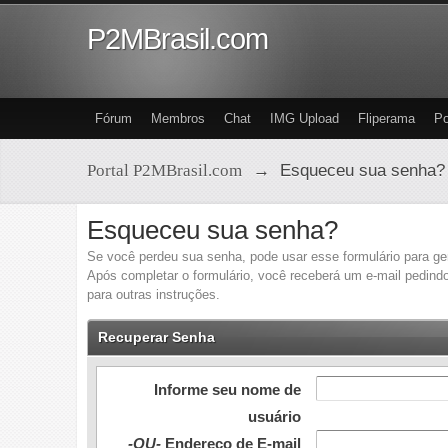
P2MBrasil.com
Fórum
Membros
Chat
IMG Upload
Fliperama
Po
Portal P2MBrasil.com
→
Esqueceu sua senha?
Esqueceu sua senha?
Se você perdeu sua senha, pode usar esse formulário para ge
Após completar o formulário, você receberá um e-mail pedindo
para outras instruções.
Recuperar Senha
Informe seu nome de
usuário
-OU-
Endereço de E-mail