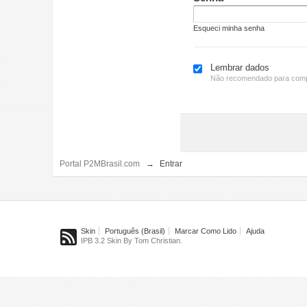
Esqueci minha senha
Lembrar dados
Não recomendado para comp
Portal P2MBrasil.com
→
Entrar
Skin
Português (Brasil)
Marcar Como Lido
Ajuda
IPB 3.2 Skin By Tom Christian.