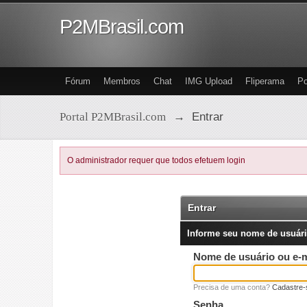
P2MBrasil.com
Fórum
Membros
Chat
IMG Upload
Fliperama
Po
Portal P2MBrasil.com
→
Entrar
O administrador requer que todos efetuem login
Entrar
Informe seu nome de usuári
Nome de usuário ou e-m
Precisa de uma conta?
Cadastre-
Senha