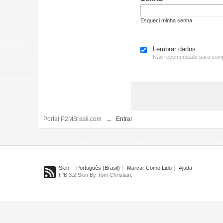
Esqueci minha senha
Lembrar dados
Não recomendado para comp
Portal P2MBrasil.com
→
Entrar
Skin
Português (Brasil)
Marcar Como Lido
Ajuda
IPB 3.2 Skin By Tom Christian.