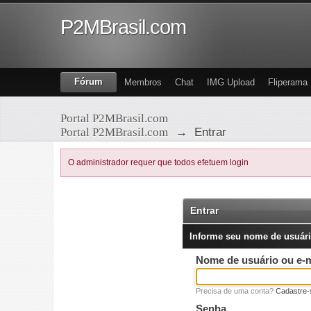
P2MBrasil.com
Fórum
Membros
Chat
IMG Upload
Fliperama
Portal P2MBrasil.com
Portal P2MBrasil.com
→
Entrar
O administrador requer que todos efetuem login
Entrar
Informe seu nome de usuári
Nome de usuário ou e-m
Precisa de uma conta?
Cadastre-
Senha