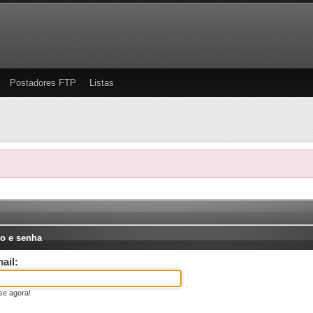
Postadores FTP
Listas
o e senha
ail:
se agora!