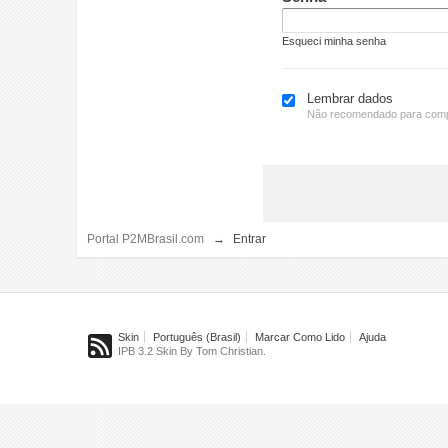
Esqueci minha senha
Lembrar dados
Não recomendado para comp
Portal P2MBrasil.com
→
Entrar
Skin
Português (Brasil)
Marcar Como Lido
Ajuda
IPB 3.2 Skin By Tom Christian.