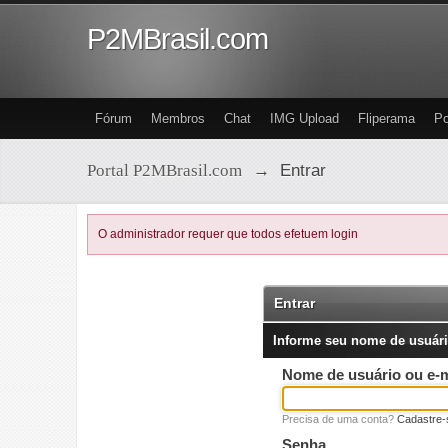
P2MBrasil.com
Fórum
Membros
Chat
IMG Upload
Fliperama
Po
Portal P2MBrasil.com
→
Entrar
O administrador requer que todos efetuem login
Entrar
Informe seu nome de usuári
Nome de usuário ou e-m
Precisa de uma conta?
Cadastre-
Senha