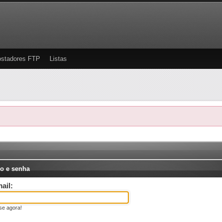
stadores FTP
Listas
o e senha
ail:
se agora!