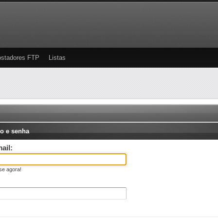
stadores FTP
Listas
o e senha
ail:
se agora!