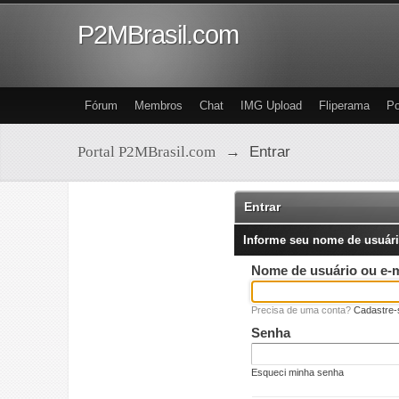
P2MBrasil.com
Fórum
Membros
Chat
IMG Upload
Fliperama
Po
Portal P2MBrasil.com
→
Entrar
Entrar
Informe seu nome de usuári
Nome de usuário ou e-m
Precisa de uma conta?
Cadastre-
Senha
Esqueci minha senha