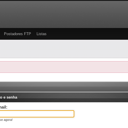
Postadores FTP
Listas
o e senha
ail:
se agora!