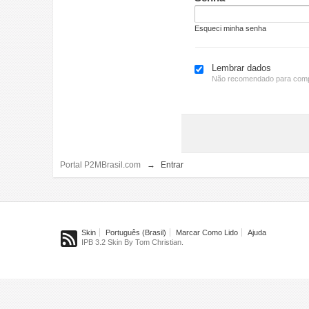
Esqueci minha senha
Lembrar dados
Não recomendado para comp
Portal P2MBrasil.com
→
Entrar
Skin
Português (Brasil)
Marcar Como Lido
Ajuda
IPB 3.2 Skin By Tom Christian.