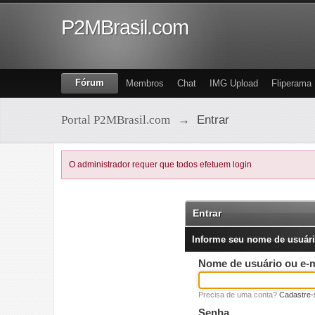
P2MBrasil.com
Fórum
Membros
Chat
IMG Upload
Fliperama
Portal P2MBrasil.com
→
Entrar
O administrador requer que todos efetuem login
Entrar
Informe seu nome de usuári
Nome de usuário ou e-m
Precisa de uma conta?
Cadastre-
Senha