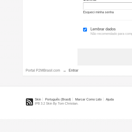
Esqueci minha senha
Lembrar dados
Não recomendado para comp
Portal P2MBrasil.com
→
Entrar
Skin
Português (Brasil)
Marcar Como Lido
Ajuda
IPB 3.2 Skin By Tom Christian.