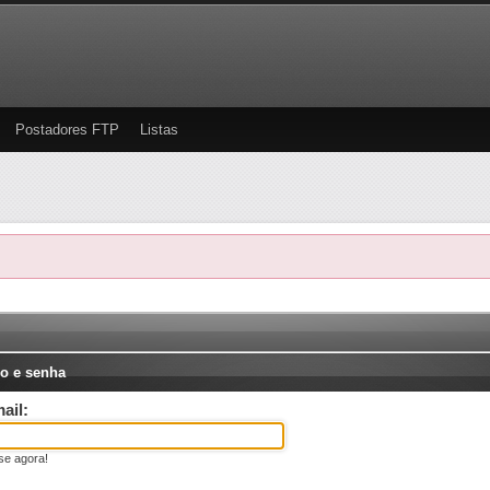
Postadores FTP
Listas
o e senha
ail:
se agora!