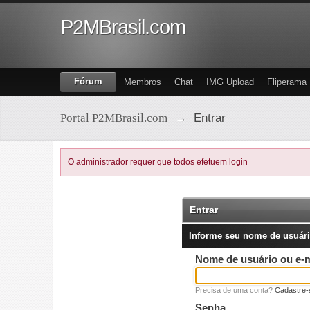
P2MBrasil.com
Fórum
Membros
Chat
IMG Upload
Fliperama
Portal P2MBrasil.com
→
Entrar
O administrador requer que todos efetuem login
Entrar
Informe seu nome de usuári
Nome de usuário ou e-m
Precisa de uma conta?
Cadastre-
Senha