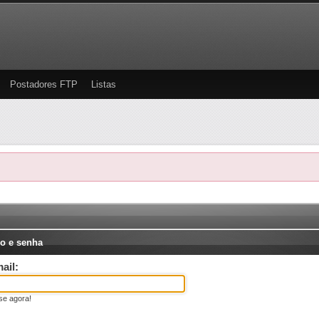
Postadores FTP
Listas
o e senha
ail:
se agora!