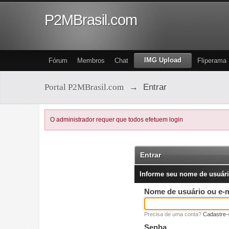
P2MBrasil.com
IMG Upload
Fórum
Membros
Chat
Fliperama
Portal P2MBrasil.com
→
Entrar
O administrador requer que todos efetuem login
Entrar
Informe seu nome de usuári
Nome de usuário ou e-m
Precisa de uma conta?
Cadastre-
Senha