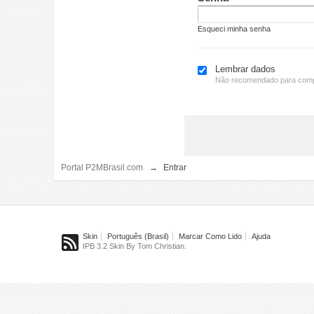
Esqueci minha senha
Lembrar dados
Não recomendado para comp
Portal P2MBrasil.com
→
Entrar
Skin
Português (Brasil)
Marcar Como Lido
Ajuda
IPB 3.2 Skin By Tom Christian.