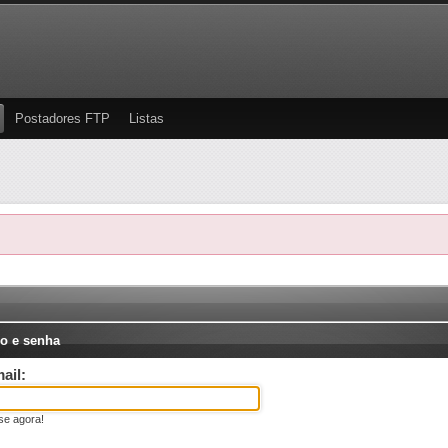
Postadores FTP
Listas
o e senha
ail:
se agora!