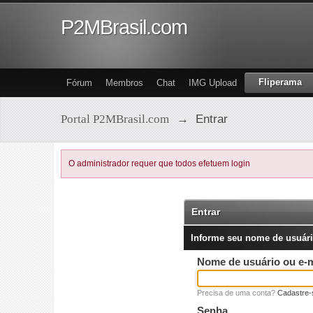
P2MBrasil.com
Fliperama
Fórum
Membros
Chat
IMG Upload
Portal P2MBrasil.com
→
Entrar
O administrador requer que todos efetuem login
Entrar
Informe seu nome de usuári
Nome de usuário ou e-m
Precisa de uma conta?
Cadastre-
Senha