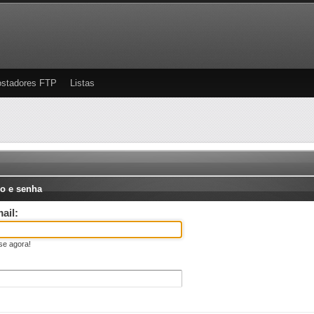
stadores FTP
Listas
o e senha
ail:
se agora!