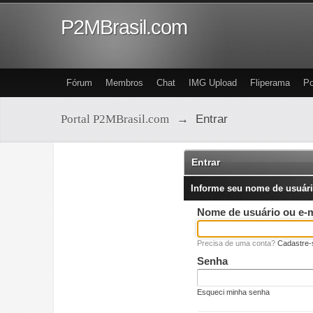
P2MBrasil.com
Fórum
Membros
Chat
IMG Upload
Fliperama
Po
Portal P2MBrasil.com
→
Entrar
Entrar
Informe seu nome de usuári
Nome de usuário ou e-m
Precisa de uma conta?
Cadastre-
Senha
Esqueci minha senha