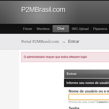
P2MBrasil.com
Chat
Fórum
Membros
IMG Upload
Fliperama
Portal P2MBrasil.com
→
Entrar
O administrador requer que todos efetuem login
Entrar
Informe seu nome de usuári
Nome de usuário ou e-m
Precisa de uma conta?
Cadastre-
Senha