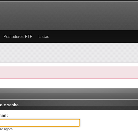
Postadores FTP
Listas
o e senha
ail:
se agora!