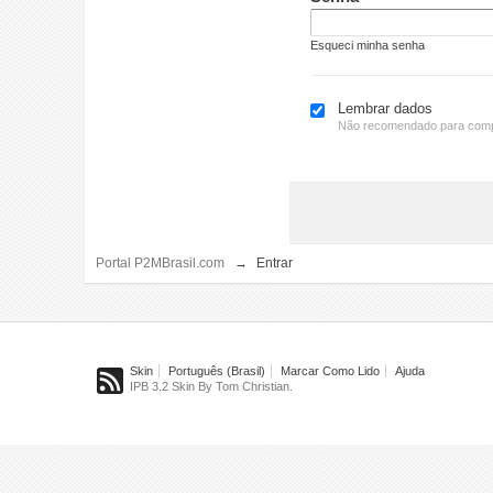
Esqueci minha senha
Lembrar dados
Não recomendado para comp
Portal P2MBrasil.com
→
Entrar
Skin
Português (Brasil)
Marcar Como Lido
Ajuda
IPB 3.2 Skin By Tom Christian.