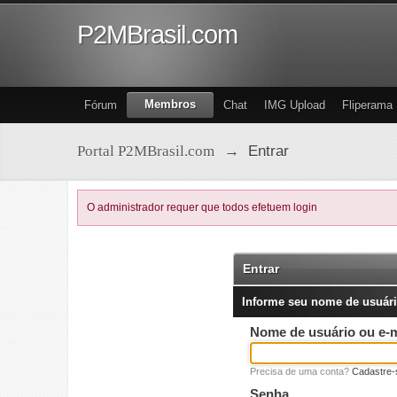
P2MBrasil.com
Membros
Fórum
Chat
IMG Upload
Fliperama
Portal P2MBrasil.com
→
Entrar
O administrador requer que todos efetuem login
Entrar
Informe seu nome de usuári
Nome de usuário ou e-m
Precisa de uma conta?
Cadastre-
Senha