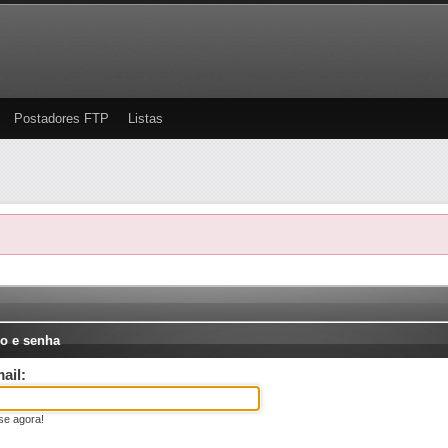
Postadores FTP
Listas
o e senha
ail:
se agora!