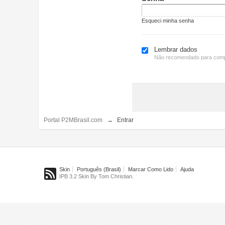
Esqueci minha senha
Lembrar dados
Não recomendado para comp
Portal P2MBrasil.com
→
Entrar
Skin
Português (Brasil)
Marcar Como Lido
Ajuda
IPB 3.2 Skin By Tom Christian.